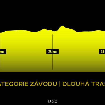
ATEGORIE ZÁVODU | DLOUHÁ TRA
U 20