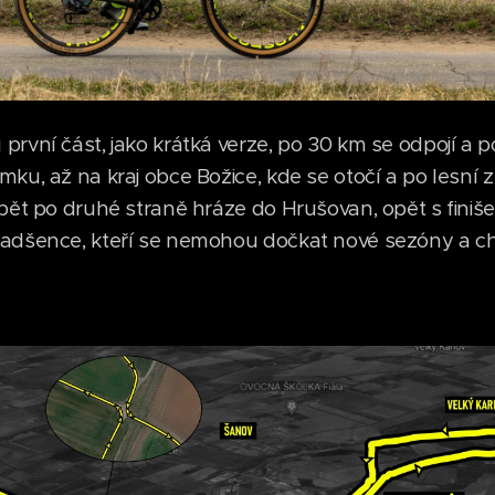
rvní část, jako krátká verze, po 30 km se odpojí a p
ku, až na kraj obce Božice, kde se otočí a po lesní 
pět po druhé straně hráze do Hrušovan, opět s finiš
adšence, kteří se nemohou dočkat nové sezóny a chtě