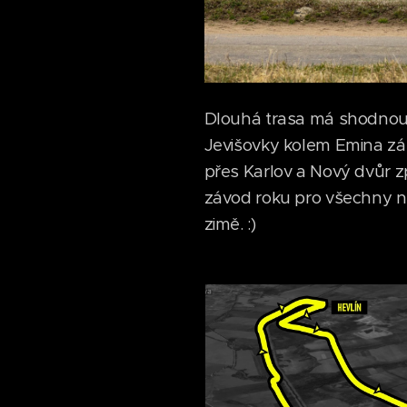
Dlouhá trasa má shodnou p
Jevišovky kolem Emina zám
přes Karlov a Nový dvůr z
závod roku pro všechny n
zimě. :)