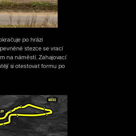
okračuje po hrázi
zpevněné stezce se vrací
em na náměstí. Zahajovací
jí si otestovat formu po